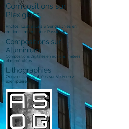
Compositions sur
Plexiglass
Photos, Illustrations & Sérigraphies en
éditions limitées pour Passionnés
Compositions sur
Aluminium
Compositions Digitales en éditions limitées
et numérotées
Lithographies
Oeuvres sérigraphiées sur Velin en 21
exemplaires