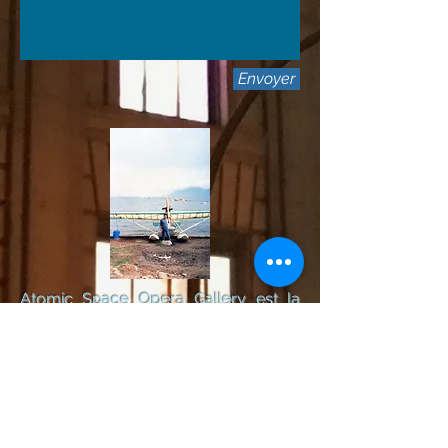
Envoyer
Atomic Space Opera Gallery est la
Web Galerie de l'Artiste contemporain
Fausto
Web Space Art Gallery vous présente
un vaste choix de ses œuvres
originales et de ses plus célèbres
interprétations d'affiches de cinéma